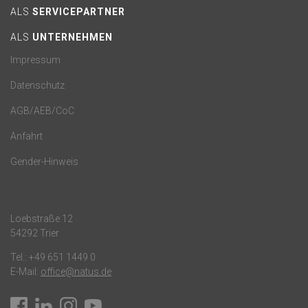
ALS
SERVICEPARTNER
ALS
UNTERNEHMEN
Impressum
Datenschutz
AGB/AEB/CoC
Anfahrt
Gender-Hinweis
Loebstraße 12
54292 Trier
Tel.:
+49 651 1449 0
E-Mail:
office@natus.de